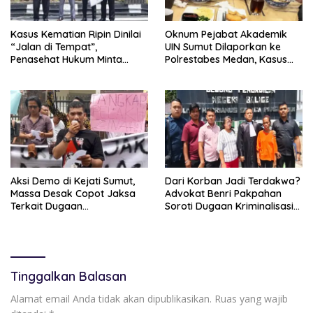
Kasus Kematian Ripin Dinilai
Oknum Pejabat Akademik
“Jalan di Tempat”,
UIN Sumut Dilaporkan ke
Penasehat Hukum Minta
Polrestabes Medan, Kasus
Kapolri Komisi III DPR dan
Rumah Tangga Jadi Sorotan
Komnas HAM Turun Tangan
Aksi Demo di Kejati Sumut,
Dari Korban Jadi Terdakwa?
Massa Desak Copot Jaksa
Advokat Benri Pakpahan
Terkait Dugaan
Soroti Dugaan Kriminalisasi
Perselingkuhan
Terhadap Janda 58 Tahun di
Samosir
Tinggalkan Balasan
Alamat email Anda tidak akan dipublikasikan.
Ruas yang wajib