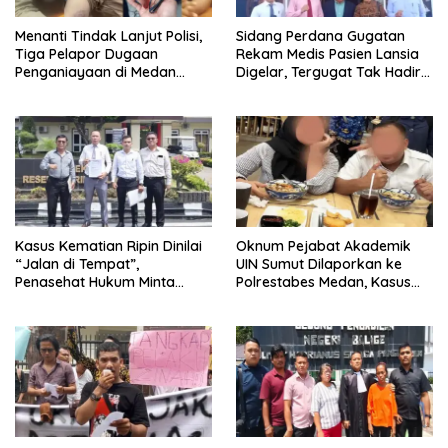
Menanti Tindak Lanjut Polisi,
Sidang Perdana Gugatan
Tiga Pelapor Dugaan
Rekam Medis Pasien Lansia
Penganiayaan di Medan
Digelar, Tergugat Tak Hadir
Harapkan Kepastian Hukum
Meski Dipanggil Sah
Kasus Kematian Ripin Dinilai
Oknum Pejabat Akademik
“Jalan di Tempat”,
UIN Sumut Dilaporkan ke
Penasehat Hukum Minta
Polrestabes Medan, Kasus
Kapolri Komisi III DPR dan
Rumah Tangga Jadi Sorotan
Komnas HAM Turun Tangan