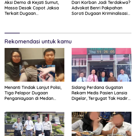
Aksi Demo di Kejati Sumut,
Dari Korban Jadi Terdakwa?
Massa Desak Copot Jaksa
Advokat Benri Pakpahan
Terkait Dugaan
Soroti Dugaan Kriminalisasi
Perselingkuhan
Terhadap Janda 58 Tahun di
Samosir
Rekomendasi untuk kamu
Menanti Tindak Lanjut Polisi,
Sidang Perdana Gugatan
Tiga Pelapor Dugaan
Rekam Medis Pasien Lansia
Penganiayaan di Medan
Digelar, Tergugat Tak Hadir
Harapkan Kepastian Hukum
Meski Dipanggil Sah