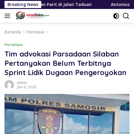
Langsung
 Bersihkan Parit di Jalan Taduan
Breaking News
Antonius Tumanggor:
ke
konten
Beranda
Peristiwa
Peristiwa
Tim advokasi Parsadaan Silaban
Pertanyakan Belum Terbitnya
Sprint Lidik Dugaan Pengeroyokan
Admin
Juni 6, 2026